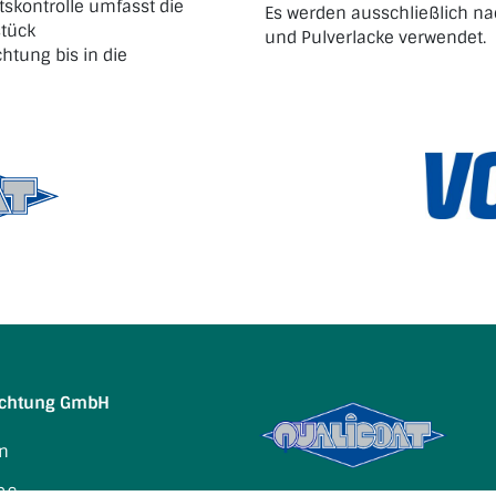
tskontrolle umfasst die
Es werden ausschließlich n
stück
und Pulverlacke verwendet.
htung bis in die
hichtung GmbH
n
 96