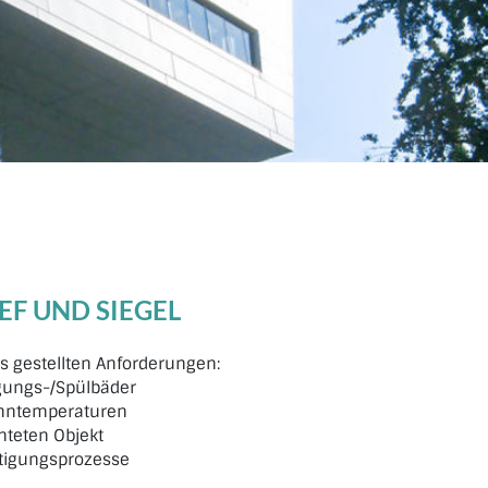
EF UND SIEGEL
ns gestellten Anforderungen:
igungs-/Spülbäder
nntemperaturen
teten Objekt
tigungsprozesse